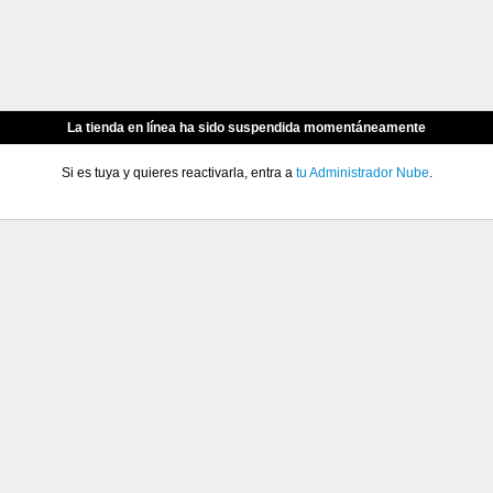
La tienda en línea ha sido suspendida momentáneamente
Si es tuya y quieres reactivarla, entra a
tu Administrador Nube
.