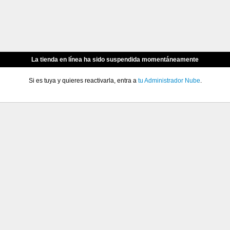
La tienda en línea ha sido suspendida momentáneamente
Si es tuya y quieres reactivarla, entra a
tu Administrador Nube
.